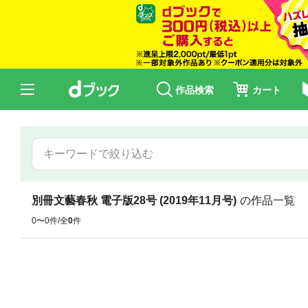
作品検索
カート
別冊文藝春秋 電子版28号 (2019年11月号)
の作品一覧
0〜0件/全
0
件