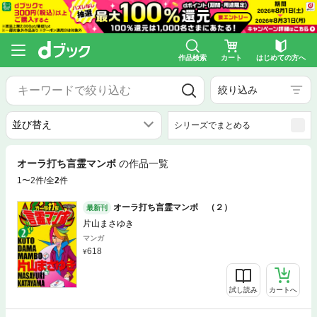
作品検索
カート
はじめての方へ
絞り込み
シリーズでまとめる
オーラ打ち言霊マンボ
の作品一覧
1〜2件/全
2
件
オーラ打ち言霊マンボ （２）
最新刊
片山まさゆき
マンガ
618
試し読み
カートへ