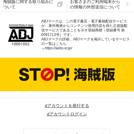
海賊版に関する取り組みに
お客さまのご利用端末から
ついて
の情報の外部送信について
ABJマークは、この電子書店・電子書籍配信サービス
が、著作権者からコンテンツ使用許諾を得た正規版配
信サービスであることを示す登録商標（登録番号 第
6091713号）です。
ABJマークの詳細、ABJマークを掲示しているサービス
の一覧はこちら
→
https://aebs.or.jp/
dアカウントを発行する
dアカウントログイン