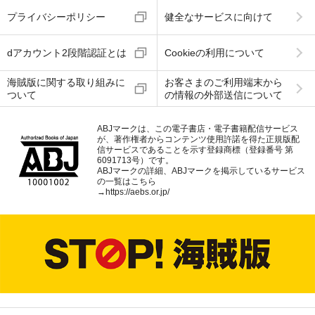
プライバシーポリシー
健全なサービスに向けて
dアカウント2段階認証とは
Cookieの利用について
海賊版に関する取り組みに
お客さまのご利用端末から
ついて
の情報の外部送信について
ABJマークは、この電子書店・電子書籍配信サービス
が、著作権者からコンテンツ使用許諾を得た正規版配
信サービスであることを示す登録商標（登録番号 第
6091713号）です。
ABJマークの詳細、ABJマークを掲示しているサービス
の一覧はこちら
→
https://aebs.or.jp/