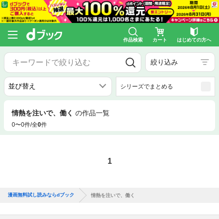
作品検索
カート
はじめての方へ
絞り込み
シリーズでまとめる
情熱を注いで、働く
の作品一覧
0〜0件/全
0
件
1
漫画無料試し読みならdブック
情熱を注いで、働く