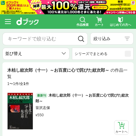
作品検索
カート
はじめての方へ
絞り込み
シリーズでまとめる
木枯し紋次郎（十一）～お百度に心で詫びた紋次郎～
の作品一
覧
1〜1件/全
1
件
木枯し紋次郎（十一）～お百度に心で詫びた紋次
最新刊
郎～
笹沢左保
550
カートへ