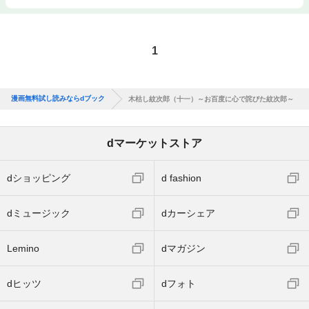
1
漫画無料試し読みならdブック
木枯し紋次郎（十一）～お百度に心で詫びた紋次郎～
dマーケットストア
dショッピング
d fashion
dミュージック
dカーシェア
Lemino
dマガジン
dヒッツ
dフォト