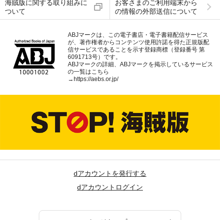
海賊版に関する取り組みに
お客さまのご利用端末から
ついて
の情報の外部送信について
ABJマークは、この電子書店・電子書籍配信サービス
が、著作権者からコンテンツ使用許諾を得た正規版配
信サービスであることを示す登録商標（登録番号 第
6091713号）です。
ABJマークの詳細、ABJマークを掲示しているサービス
の一覧はこちら
→
https://aebs.or.jp/
dアカウントを発行する
dアカウントログイン