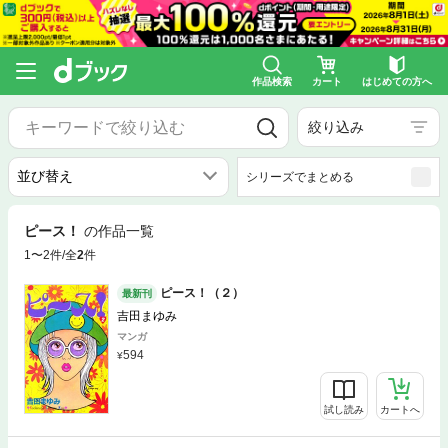
作品検索
カート
はじめての方へ
絞り込み
シリーズでまとめる
ピース！
の作品一覧
1〜2件/全
2
件
ピース！（２）
最新刊
吉田まゆみ
マンガ
594
試し読み
カートへ