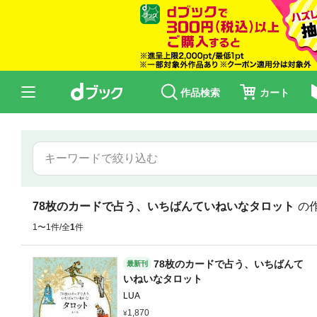
作品検索
カート
78枚のカードで占う、いちばんていねいなタロット
の
1〜1件/全
1
件
78枚のカードで占う、いちばんて
最新刊
いねいなタロット
LUA
1,870