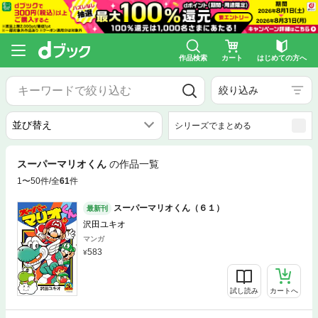
作品検索
カート
はじめての方へ
絞り込み
シリーズでまとめる
スーパーマリオくん
の作品一覧
1〜50件/全
61
件
スーパーマリオくん（６１）
最新刊
沢田ユキオ
マンガ
583
試し読み
カートへ