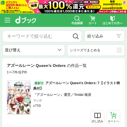
作品検索
カート
はじめての方へ
絞り込み
シリーズでまとめる
アズールレーン Queen’s Orders
の作品一覧
1〜7件/全
7
件
アズールレーン Queen’s Orders: 7【イラスト特
最新刊
典付】
『アズールレーン』運営／Yostar 槌居
マンガ
759
試し読み
カートへ