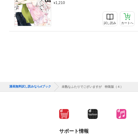
1,210
試し読み
カートへ
漫画無料試し読みならdブック
未熟なふたりでございますが 特装版（４）
サポート情報