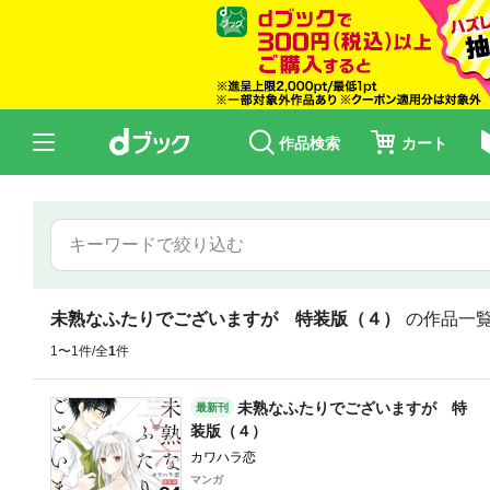
作品検索
カート
未熟なふたりでございますが 特装版（４）
の作品一
1〜1件/全
1
件
未熟なふたりでございますが 特
最新刊
装版（４）
カワハラ恋
マンガ