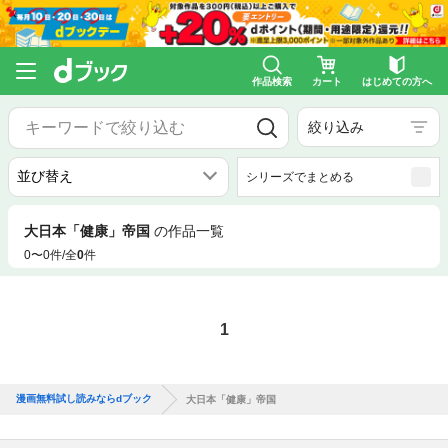
作品検索
カート
はじめての方へ
絞り込み
シリーズでまとめる
大日本「健康」帝国
の作品一覧
0〜0件/全
0
件
1
漫画無料試し読みならdブック
大日本「健康」帝国