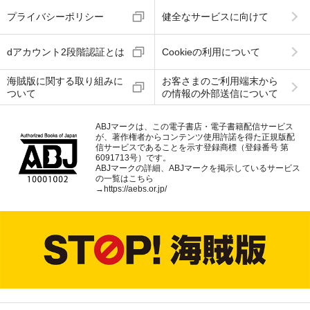
プライバシーポリシー
健全なサービスに向けて
dアカウント2段階認証とは
Cookieの利用について
海賊版に関する取り組みに
お客さまのご利用端末から
ついて
の情報の外部送信について
ABJマークは、この電子書店・電子書籍配信サービス
が、著作権者からコンテンツ使用許諾を得た正規版配
信サービスであることを示す登録商標（登録番号 第
6091713号）です。
ABJマークの詳細、ABJマークを掲示しているサービス
の一覧はこちら
→
https://aebs.or.jp/