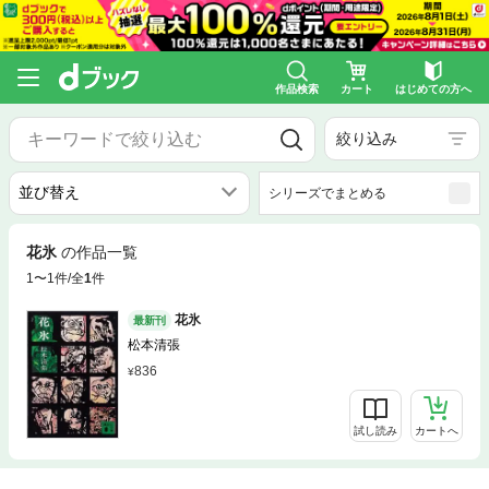
作品検索
カート
はじめての方へ
絞り込み
シリーズでまとめる
花氷
の作品一覧
1〜1件/全
1
件
花氷
最新刊
松本清張
836
試し読み
カートへ