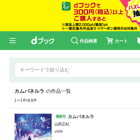
作品検索
カート
カムパネルラ
の作品一覧
1〜1件/全
1
件
カムパネルラ
最新刊
山田正紀
999