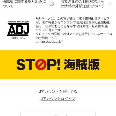
海賊版に関する取り組みに
お客さまのご利用端末から
ついて
の情報の外部送信について
ABJマークは、この電子書店・電子書籍配信サービス
が、著作権者からコンテンツ使用許諾を得た正規版配
信サービスであることを示す登録商標（登録番号 第
6091713号）です。
ABJマークの詳細、ABJマークを掲示しているサービス
の一覧はこちら
→
https://aebs.or.jp/
dアカウントを発行する
dアカウントログイン