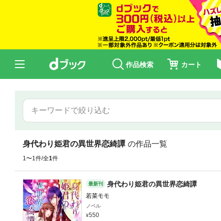
作品検索
カート
身代わり姫君の異世界恋綺譚
の作品一覧
1〜1件/全
1
件
身代わり姫君の異世界恋綺譚
最新刊
若菜モモ
ノベル
550