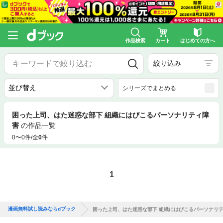
作品検索
カート
はじめての方へ
絞り込み
シリーズでまとめる
困った上司、はた迷惑な部下 組織にはびこるパーソナリティ障
害
の作品一覧
0〜0件/全
0
件
1
漫画無料試し読みならdブック
困った上司、はた迷惑な部下 組織にはびこるパーソナリ