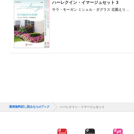
ハーレクイン・イマージュセット 3
サラ・モーガン ミシェル・ダグラス 北園えりか
フィオナ・ハーパー フィオナ・マッカーサー ク
リスティン・リマー レベッカ・ウインターズ 藤
倉詩音 バーバラ・ウォレス 小長光弘美 秋庭葉瑠
瀬野莉子 ベティ・ニールズ 庭植奈穂子 中野恵
ルーシー・ゴードン 小林ルミ子 宇丹貴代実 スー
ザン・メイアー 森香夏子 清水由貴子 堺谷ますみ
スカーレット・ウィルソン 杉本ユミ 水月遙 マリ
オン・レノックス 宮崎亜美 長田乃莉子 外山恵理
後藤美香 リンダ・グッドナイト リズ・フィール
ディング 麦田あかり 深山ちひろ 氏家真智子 宮
崎真紀 ソフィー・ペンブローク 平江まゆみ フィ
リス・ホールドーソン 松島なお子 深山咲 キャロ
ル・マリネッリ ヴァイオレット・ウィンズピア
漫画無料試し読みならdブック
ハーレクイン・イマージュセット