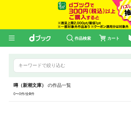
作品検索
カート
噂（新潮文庫）
の作品一覧
0〜0件/全
0
件