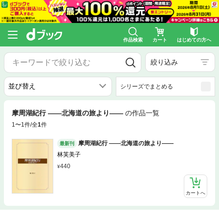
作品検索
カート
はじめての方へ
絞り込み
シリーズでまとめる
摩周湖紀行 ――北海道の旅より――
の作品一覧
1〜1件/全
1
件
摩周湖紀行 ――北海道の旅より――
最新刊
林芙美子
440
カートへ