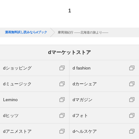
1
漫画無料試し読みならdブック
摩周湖紀行 ――北海道の旅より――
dマーケットストア
dショッピング
d fashion
dミュージック
dカーシェア
Lemino
dマガジン
dヒッツ
dフォト
dアニメストア
dヘルスケア