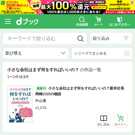
作品検索
カート
はじめての方へ
絞り込み
シリーズでまとめる
小さな会社はまず何をすればいいの？
の作品一覧
1〜1件/全
1
件
小さな会社はまず何をすればいいの？新米社長
最新刊
岡崎の10の物語
外山優
1,078
試し読み
カートへ