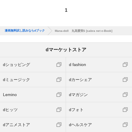
1
漫画無料試し読みならdブック
Mana-doll 丸高愛実6 [sabra net e-Book]
dマーケットストア
dショッピング
d fashion
dミュージック
dカーシェア
Lemino
dマガジン
dヒッツ
dフォト
dアニメストア
dヘルスケア