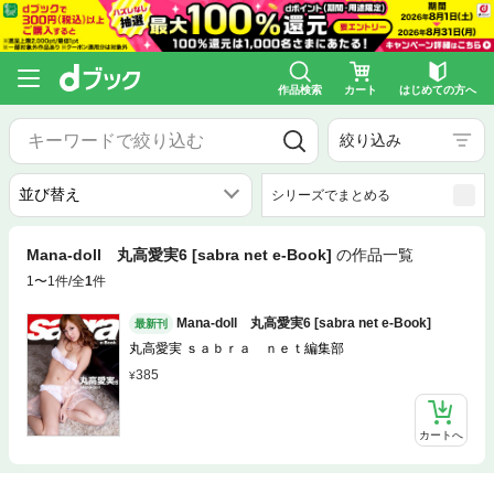
作品検索
カート
はじめての方へ
絞り込み
シリーズでまとめる
Mana-doll 丸高愛実6 [sabra net e-Book]
の作品一覧
1〜1件/全
1
件
Mana-doll 丸高愛実6 [sabra net e-Book]
最新刊
丸高愛実 ｓａｂｒａ ｎｅｔ編集部
385
カートへ