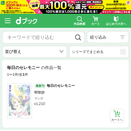
作品検索
カート
はじめての方へ
絞り込み
シリーズでまとめる
毎日のセレモニー
の作品一覧
1〜1件/全
1
件
毎日のセレモニー
最新刊
明智抄
マンガ
1,210
カートへ