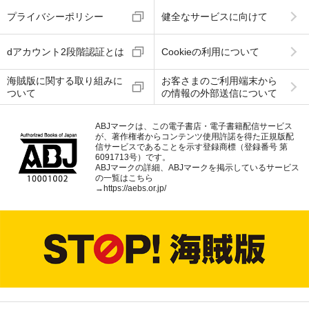
プライバシーポリシー
健全なサービスに向けて
dアカウント2段階認証とは
Cookieの利用について
海賊版に関する取り組みに
お客さまのご利用端末から
ついて
の情報の外部送信について
ABJマークは、この電子書店・電子書籍配信サービス
が、著作権者からコンテンツ使用許諾を得た正規版配
信サービスであることを示す登録商標（登録番号 第
6091713号）です。
ABJマークの詳細、ABJマークを掲示しているサービス
の一覧はこちら
→
https://aebs.or.jp/