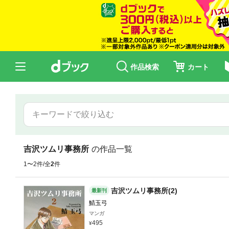
作品検索
カート
吉沢ツムリ事務所
の作品一覧
1〜2件/全
2
件
吉沢ツムリ事務所(2)
最新刊
鯖玉弓
マンガ
495