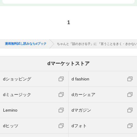
1
漫画無料試し読みならdブック
ちゃんと「話のきける子」に 「言うことをきく・きかな
dマーケットストア
dショッピング
d fashion
dミュージック
dカーシェア
Lemino
dマガジン
dヒッツ
dフォト