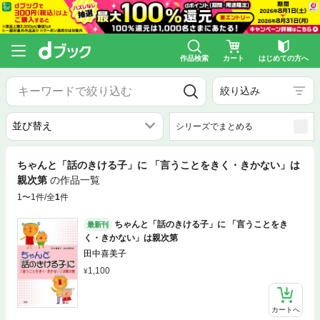
作品検索
カート
はじめての方へ
絞り込み
シリーズでまとめる
ちゃんと「話のきける子」に 「言うことをきく・きかない」は
親次第
の作品一覧
1〜1件/全
1
件
ちゃんと「話のきける子」に 「言うことをき
最新刊
く・きかない」は親次第
田中喜美子
1,100
カートへ