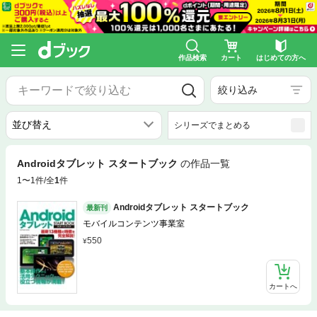
作品検索
カート
はじめての方へ
絞り込み
シリーズでまとめる
Androidタブレット スタートブック
の作品一覧
1〜1件/全
1
件
Androidタブレット スタートブック
最新刊
モバイルコンテンツ事業室
550
カートへ