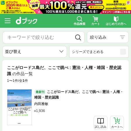
作品検索
カート
はじめての方へ
絞り込み
シリーズでまとめる
ここがロードス島だ、ここで跳べ : 憲法・人権・靖国・歴史認
識
の作品一覧
1〜1件/全
1
件
ここがロードス島だ、ここで跳べ : 憲法・人権・
最新刊
靖国・歴史認識
内田雅敏
1,936
試し読み
カートへ