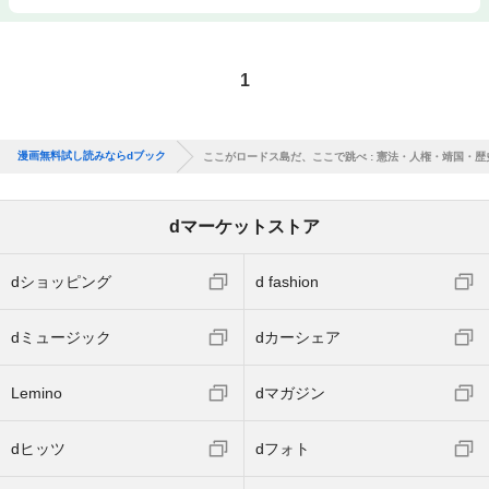
1
漫画無料試し読みならdブック
ここがロードス島だ、ここで跳べ : 憲法・人権・靖国・歴
dマーケットストア
dショッピング
d fashion
dミュージック
dカーシェア
Lemino
dマガジン
dヒッツ
dフォト