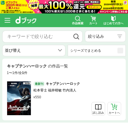
作品検索
カート
はじめての方へ
絞り込み
シリーズでまとめる
キャプテンハーロック
の作品一覧
1〜1件/全
1
件
キャプテンハーロック
最新刊
松本零士 福井晴敏 竹内清人
550
試し読み
カートへ