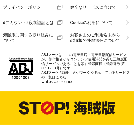
プライバシーポリシー
健全なサービスに向けて
dアカウント2段階認証とは
Cookieの利用について
海賊版に関する取り組みに
お客さまのご利用端末から
ついて
の情報の外部送信について
ABJマークは、この電子書店・電子書籍配信サービス
が、著作権者からコンテンツ使用許諾を得た正規版配
信サービスであることを示す登録商標（登録番号 第
6091713号）です。
ABJマークの詳細、ABJマークを掲示しているサービス
の一覧はこちら
→
https://aebs.or.jp/