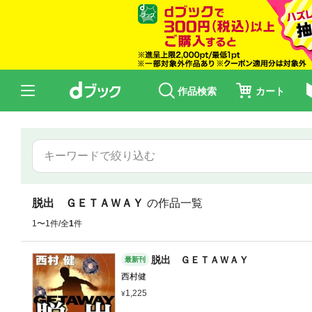
作品検索
カート
脱出 ＧＥＴＡＷＡＹ
の作品一覧
1〜1件/全
1
件
脱出 ＧＥＴＡＷＡＹ
最新刊
西村健
1,225