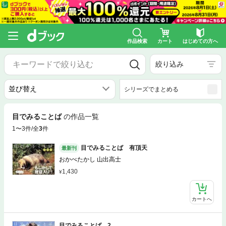
作品検索
カート
はじめての方へ
絞り込み
シリーズでまとめる
目でみることば
の作品一覧
1〜3件/全
3
件
目でみることば 有頂天
最新刊
おかべたかし 山出高士
1,430
カートへ
目でみることば 2