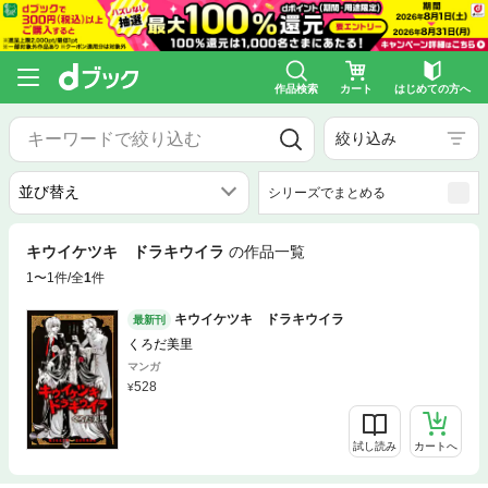
作品検索
カート
はじめての方へ
絞り込み
シリーズでまとめる
キウイケツキ ドラキウイラ
の作品一覧
1〜1件/全
1
件
キウイケツキ ドラキウイラ
最新刊
くろだ美里
マンガ
528
試し読み
カートへ