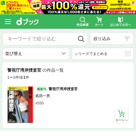
作品検索
カート
はじめての方へ
絞り込み
シリーズでまとめる
警視庁湾岸捜査官
の作品一覧
1〜1件/全
1
件
警視庁湾岸捜査官
最新刊
島田一男
550
カートへ