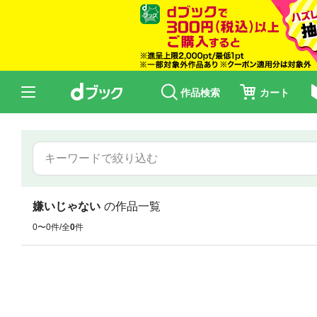
作品検索
カート
嫌いじゃない
の作品一覧
0〜0件/全
0
件