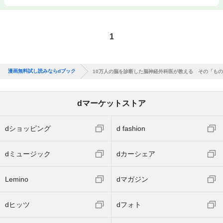
1
漫画無料試し読みならdブック
10万人の脳を診断した脳神経外科医が教える その「も
dマーケットストア
dショッピング
d fashion
dミュージック
dカーシェア
Lemino
dマガジン
dヒッツ
dフォト