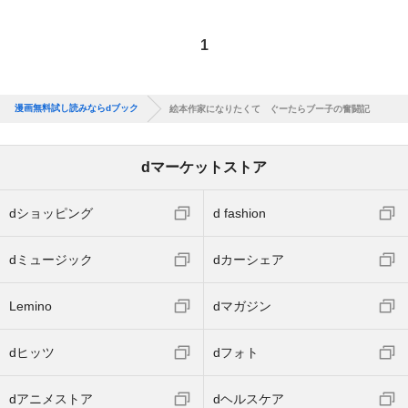
1
漫画無料試し読みならdブック
絵本作家になりたくて ぐーたらブー子の奮闘記
dマーケットストア
dショッピング
d fashion
dミュージック
dカーシェア
Lemino
dマガジン
dヒッツ
dフォト
dアニメストア
dヘルスケア