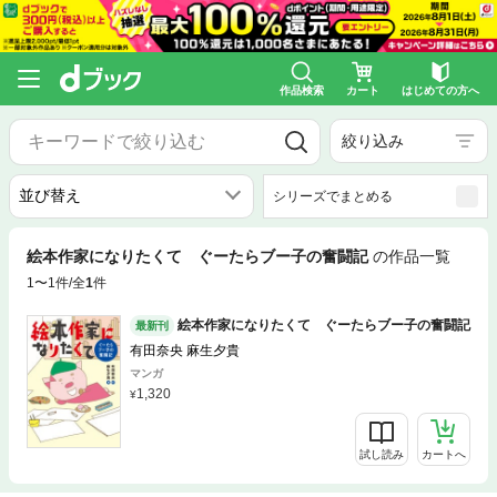
作品検索
カート
はじめての方へ
絞り込み
シリーズでまとめる
絵本作家になりたくて ぐーたらブー子の奮闘記
の作品一覧
1〜1件/全
1
件
絵本作家になりたくて ぐーたらブー子の奮闘記
最新刊
有田奈央 麻生夕貴
マンガ
1,320
試し読み
カートへ