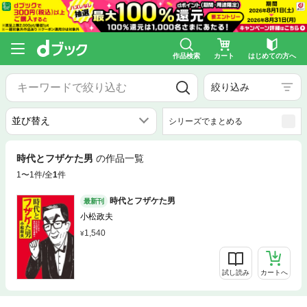
作品検索
カート
はじめての方へ
絞り込み
シリーズでまとめる
時代とフザケた男
の作品一覧
1〜1件/全
1
件
時代とフザケた男
最新刊
小松政夫
1,540
試し読み
カートへ