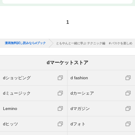
1
漫画無料試し読みならdブック
ともやんと一緒に学ぶ テクニック編 ＃バスケを楽しめ
dマーケットストア
dショッピング
d fashion
dミュージック
dカーシェア
Lemino
dマガジン
dヒッツ
dフォト