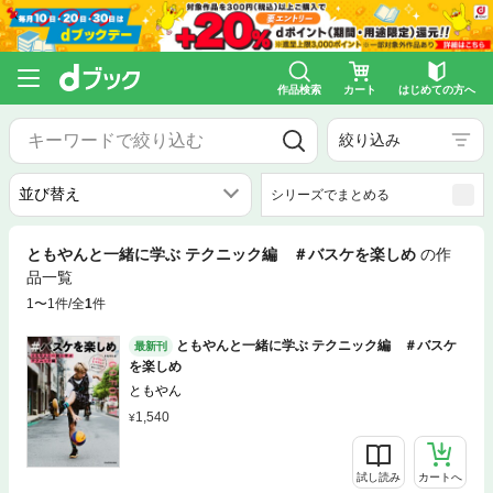
作品検索
カート
はじめての方へ
絞り込み
シリーズでまとめる
ともやんと一緒に学ぶ テクニック編 ＃バスケを楽しめ
の作
品一覧
1〜1件/全
1
件
ともやんと一緒に学ぶ テクニック編 ＃バスケ
最新刊
を楽しめ
ともやん
1,540
試し読み
カートへ