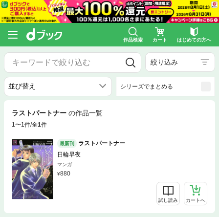
作品検索
カート
はじめての方へ
絞り込み
シリーズでまとめる
ラストパートナー
の作品一覧
1〜1件/全
1
件
ラストパートナー
最新刊
日輪早夜
マンガ
880
試し読み
カートへ