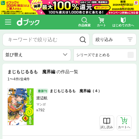
作品検索
カート
はじめての方へ
絞り込み
シリーズでまとめる
まじもじるるも 魔界編
の作品一覧
1〜4件/全
4
件
まじもじるるも 魔界編（４）
最新刊
渡辺航
マンガ
792
試し読み
カートへ