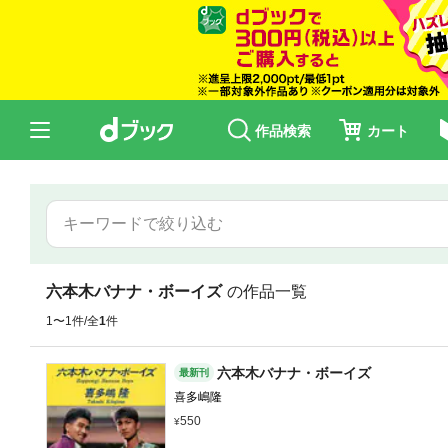
作品検索
カート
六本木バナナ・ボーイズ
の作品一覧
1〜1件/全
1
件
六本木バナナ・ボーイズ
最新刊
喜多嶋隆
550