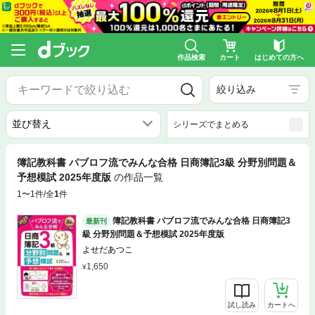
作品検索
カート
はじめての方へ
絞り込み
シリーズでまとめる
簿記教科書 パブロフ流でみんな合格 日商簿記3級 分野別問題＆
予想模試 2025年度版
の作品一覧
1〜1件/全
1
件
簿記教科書 パブロフ流でみんな合格 日商簿記3
最新刊
級 分野別問題＆予想模試 2025年度版
よせだあつこ
1,650
試し読み
カートへ