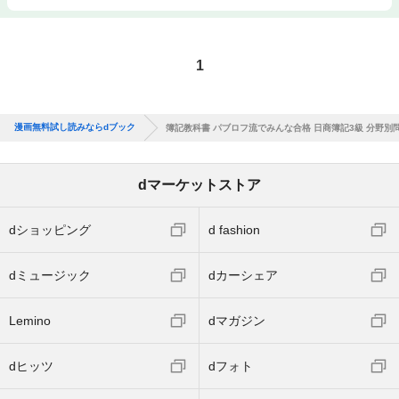
1
漫画無料試し読みならdブック
簿記教科書 パブロフ流でみんな合格 日商簿記3級 分野別問
dマーケットストア
dショッピング
d fashion
dミュージック
dカーシェア
Lemino
dマガジン
dヒッツ
dフォト