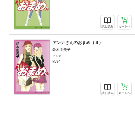
試し読み
カートへ
アンナさんのおまめ（３）
鈴木由美子
マンガ
594
試し読み
カートへ