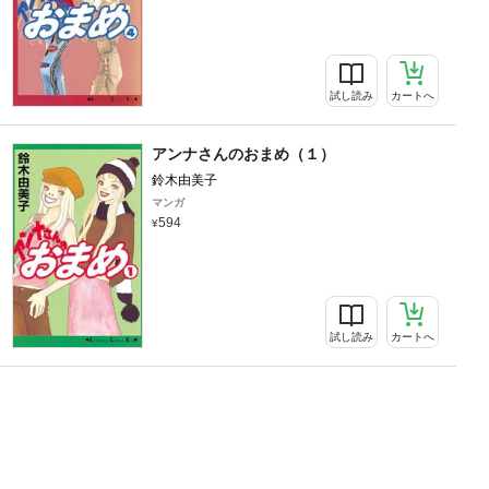
試し読み
カートへ
アンナさんのおまめ（１）
鈴木由美子
マンガ
594
試し読み
カートへ