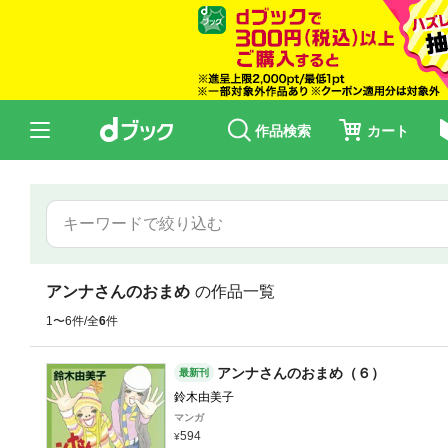
作品検索
カート
アンナさんのおまめ
の作品一覧
1〜6件/全
6
件
アンナさんのおまめ（６）
最新刊
鈴木由美子
マンガ
594