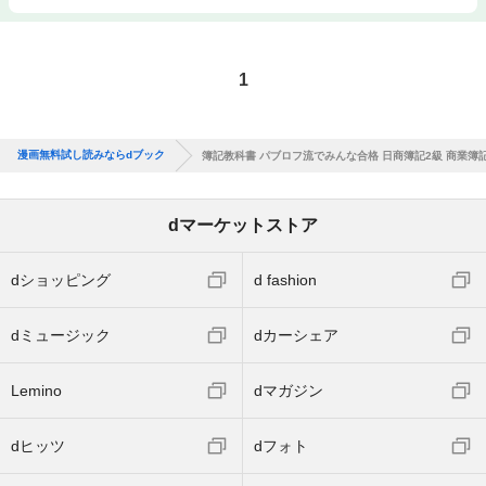
1
漫画無料試し読みならdブック
簿記教科書 パブロフ流でみんな合格 日商簿記2級 商業簿記
dマーケットストア
dショッピング
d fashion
dミュージック
dカーシェア
Lemino
dマガジン
dヒッツ
dフォト