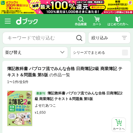
作品検索
カート
はじめての方へ
絞り込み
シリーズでまとめる
簿記教科書 パブロフ流でみんな合格 日商簿記2級 商業簿記 テ
キスト＆問題集 第5版
の作品一覧
1〜1件/全
1
件
簿記教科書 パブロフ流でみんな合格 日商簿記2
最新刊
級 商業簿記 テキスト＆問題集 第5版
よせだあつこ
1,650
カートへ