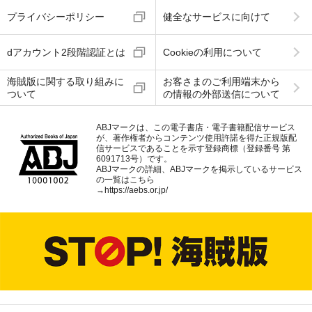
プライバシーポリシー
健全なサービスに向けて
dアカウント2段階認証とは
Cookieの利用について
海賊版に関する取り組みに
お客さまのご利用端末から
ついて
の情報の外部送信について
ABJマークは、この電子書店・電子書籍配信サービス
が、著作権者からコンテンツ使用許諾を得た正規版配
信サービスであることを示す登録商標（登録番号 第
6091713号）です。
ABJマークの詳細、ABJマークを掲示しているサービス
の一覧はこちら
→
https://aebs.or.jp/