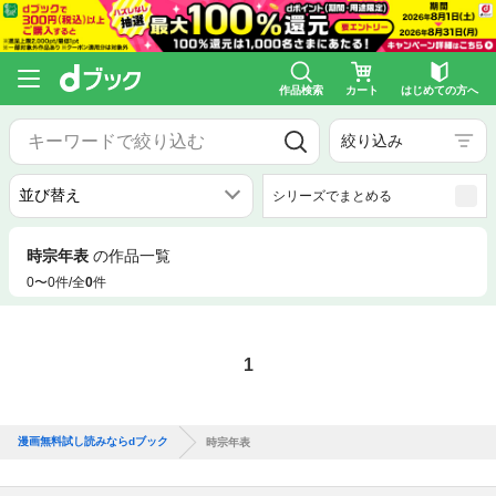
作品検索
カート
はじめての方へ
絞り込み
シリーズでまとめる
時宗年表
の作品一覧
0〜0件/全
0
件
1
漫画無料試し読みならdブック
時宗年表