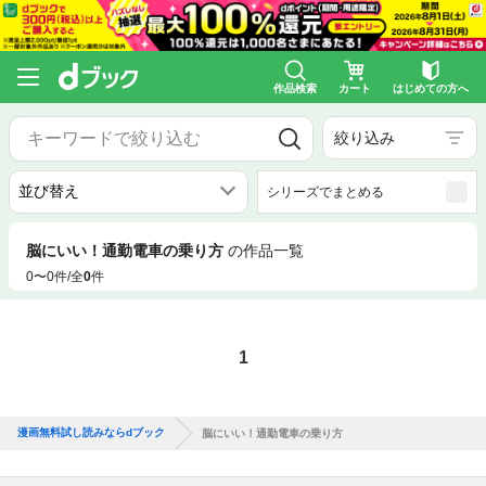
作品検索
カート
はじめての方へ
絞り込み
シリーズでまとめる
脳にいい！通勤電車の乗り方
の作品一覧
0〜0件/全
0
件
1
漫画無料試し読みならdブック
脳にいい！通勤電車の乗り方