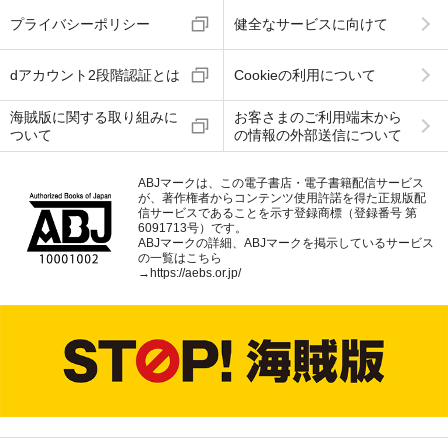
プライバシーポリシー
健全なサービスに向けて
dアカウント2段階認証とは
Cookieの利用について
海賊版に関する取り組みに
お客さまのご利用端末から
ついて
の情報の外部送信について
ABJマークは、この電子書店・電子書籍配信サービス
が、著作権者からコンテンツ使用許諾を得た正規版配
信サービスであることを示す登録商標（登録番号 第
6091713号）です。
ABJマークの詳細、ABJマークを掲示しているサービス
の一覧はこちら
→
https://aebs.or.jp/