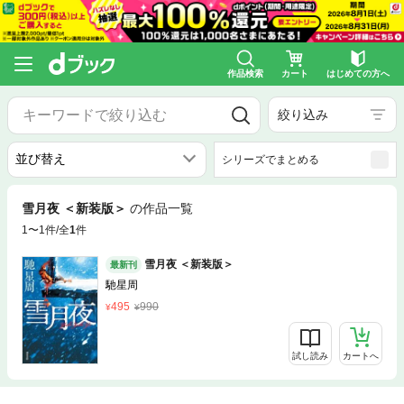
作品検索
カート
はじめての方へ
絞り込み
シリーズでまとめる
雪月夜 ＜新装版＞
の作品一覧
1〜1件/全
1
件
雪月夜 ＜新装版＞
最新刊
馳星周
495
990
試し読み
カートへ