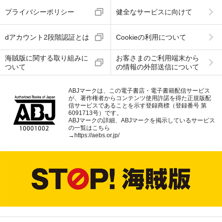
プライバシーポリシー
健全なサービスに向けて
dアカウント2段階認証とは
Cookieの利用について
海賊版に関する取り組みに
お客さまのご利用端末から
ついて
の情報の外部送信について
ABJマークは、この電子書店・電子書籍配信サービス
が、著作権者からコンテンツ使用許諾を得た正規版配
信サービスであることを示す登録商標（登録番号 第
6091713号）です。
ABJマークの詳細、ABJマークを掲示しているサービス
の一覧はこちら
→
https://aebs.or.jp/