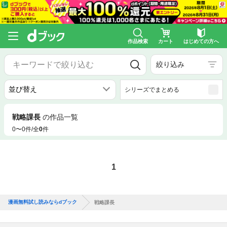
作品検索
カート
はじめての方へ
絞り込み
シリーズでまとめる
戦略課長
の作品一覧
0〜0件/全
0
件
1
漫画無料試し読みならdブック
戦略課長