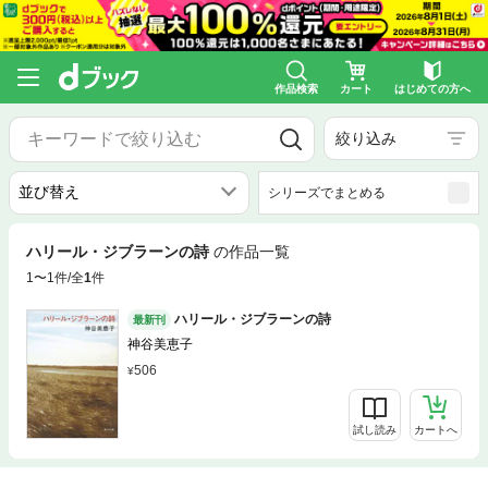
作品検索
カート
はじめての方へ
絞り込み
シリーズでまとめる
ハリール・ジブラーンの詩
の作品一覧
1〜1件/全
1
件
ハリール・ジブラーンの詩
最新刊
神谷美恵子
506
試し読み
カートへ