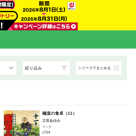
絞り込み
シリーズでまとめる
極道の食卓（11）
立原あゆみ
マンガ
704