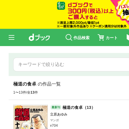
作品検索
カート
極道の食卓
の作品一覧
1〜13件/全
13
件
極道の食卓（13）
最新刊
立原あゆみ
マンガ
704