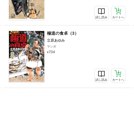
試し読み
カートへ
極道の食卓（3）
立原あゆみ
マンガ
704
試し読み
カートへ