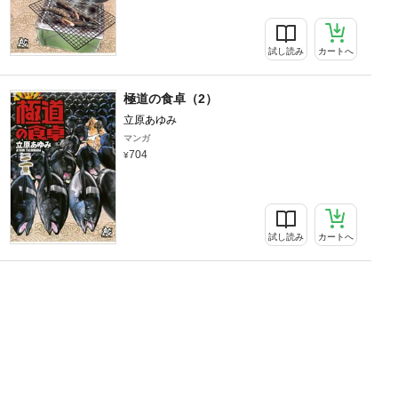
試し読み
カートへ
極道の食卓（2）
立原あゆみ
マンガ
704
試し読み
カートへ