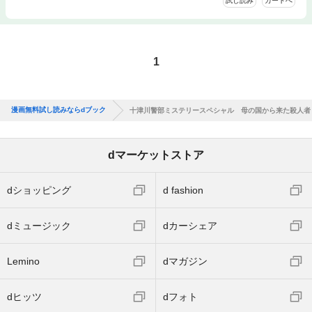
試し読み
カートへ
1
漫画無料試し読みならdブック
十津川警部ミステリースペシャル 母の国から来た殺人者
dマーケットストア
dショッピング
d fashion
dミュージック
dカーシェア
Lemino
dマガジン
dヒッツ
dフォト