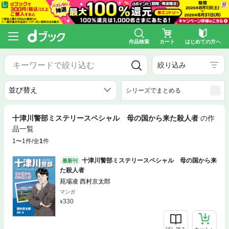
作品検索
カート
はじめての方へ
絞り込み
シリーズでまとめる
十津川警部ミステリースペシャル 母の国から来た殺人者
の作
品一覧
1〜1件/全
1
件
十津川警部ミステリースペシャル 母の国から来
最新刊
た殺人者
苑場凌 西村京太郎
マンガ
330